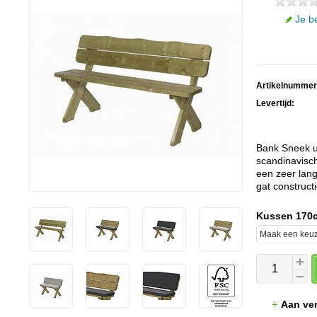
Je b
Artikelnummer
Levertijd:
Bank Sneek u
scandinavisc
een zeer lan
gat constructi
Kussen 170
Aan ver