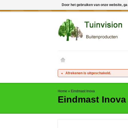
Door het gebruiken van onze website, ga
← Keer terug naar de backoffice
Deze 
Afrekenen is uitgeschakeld.
Home
»
Eindmast Inova
Eindmast Inova