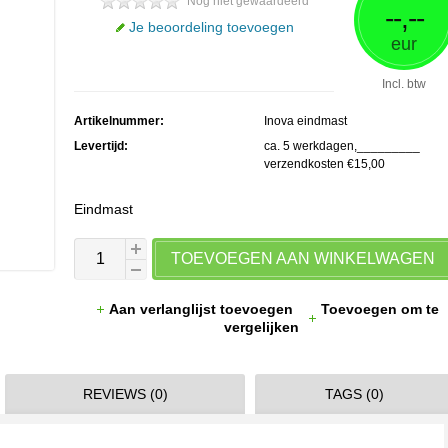
Nog niet gewaardeerd
--,--
Je beoordeling toevoegen
eur
Incl. btw
Artikelnummer:
Inova eindmast
Levertijd:
ca. 5 werkdagen,_________
verzendkosten €15,00
Eindmast
TOEVOEGEN AAN WINKELWAGEN
Aan verlanglijst toevoegen
Toevoegen om te
vergelijken
REVIEWS (0)
TAGS (0)