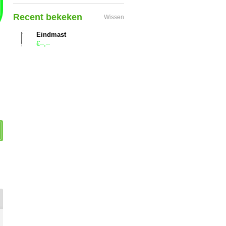
Recent bekeken
Wissen
Eindmast
€--,--