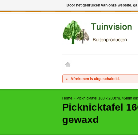
Door het gebruiken van onze website, ga
← Keer terug naar de backoffice
Deze 
Afrekenen is uitgeschakeld.
Home
»
Picknicktafel 160 x 200cm, 45mm d
Picknicktafel 1
gewaxd