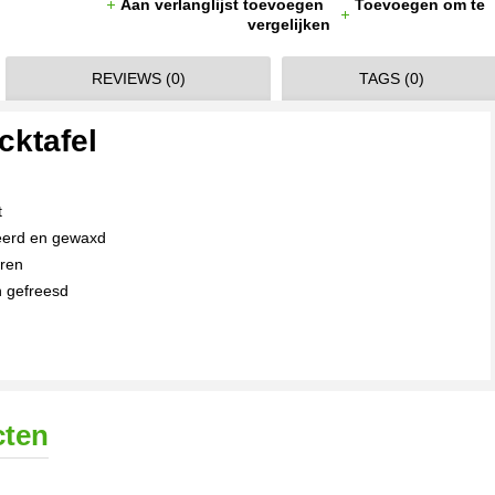
Aan verlanglijst toevoegen
Toevoegen om te
vergelijken
REVIEWS (0)
TAGS (0)
cktafel
t
eerd en gewaxd
eren
n gefreesd
cten