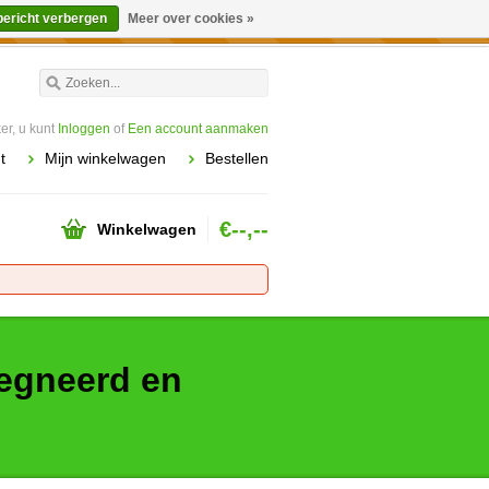
bericht verbergen
Meer over cookies »
worden gehonoreerd of verwerkt.
r, u kunt
Inloggen
of
Een account aanmaken
t
Mijn winkelwagen
Bestellen
€--,--
Winkelwagen
regneerd en