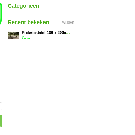
Categorieën
Recent bekeken
Wissen
Picknicktafel 160 x 200cm, 45mm dik, geïmpregneerd en gewaxd
€--,--
t