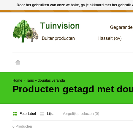
Door het gebruiken van onze website, ga je akkoord met het gebruik
← Keer terug naar de backoffice
Deze winkel is in aanbouw. 
Home
»
Tags
»
douglas veranda
Producten getagd met dou
Foto-tabel
Lijst
Vergelijk producten (0)
0 Producten