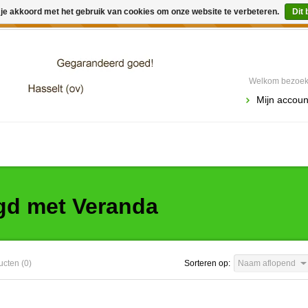
 je akkoord met het gebruik van cookies om onze website te verbeteren.
Dit 
winkel is in aanbouw. Eventueel geplaatste orders zullen niet 
Welkom bezoeke
Mijn accoun
gd met Veranda
ucten (0)
Sorteren op:
Naam aflopend