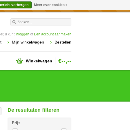
bericht verbergen
Meer over cookies »
worden gehonoreerd of verwerkt.
r, u kunt
Inloggen
of
Een account aanmaken
t
Mijn winkelwagen
Bestellen
€--,--
Winkelwagen
De resultaten filteren
Prijs