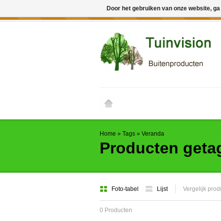
Door het gebruiken van onze website, ga
← Keer terug naar de backoffice
Deze 
Home
»
Tags
»
Veranda
Producten geta
Foto-tabel
Lijst
Vergelijk prod
0 Producten